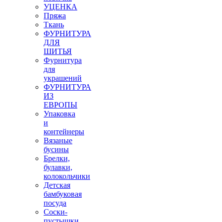
УЦЕНКА
Пряжа
Ткань
ФУРНИТУРА
ДЛЯ
ШИТЬЯ
Фурнитура
для
украшений
ФУРНИТУРА
ИЗ
ЕВРОПЫ
Упаковка
и
контейнеры
Вязаные
бусины
Брелки,
булавки,
колокольчики
Детская
бамбуковая
посуда
Соски-
пустышки