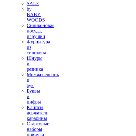
SALE
by
BABY
WOODS
Силиконовая
посуда,
игрушки
Фурнитура
из
силикона
Шнуры
и
резинка
Можжевельник
и
бук
Буквы
и
цифры
Клипсы
держатели
карабины
Стартовые
наборы
новичка