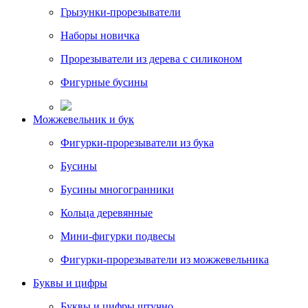
Грызунки-прорезыватели
Наборы новичка
Прорезыватели из дерева с силиконом
Фигурные бусины
Можжевельник и бук
Фигурки-прорезыватели из бука
Бусины
Бусины многогранники
Кольца деревянные
Мини-фигурки подвесы
Фигурки-прорезыватели из можжевельника
Буквы и цифры
Буквы и цифры штучно