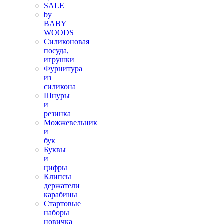
SALE
by
BABY
WOODS
Силиконовая
посуда,
игрушки
Фурнитура
из
силикона
Шнуры
и
резинка
Можжевельник
и
бук
Буквы
и
цифры
Клипсы
держатели
карабины
Стартовые
наборы
новичка