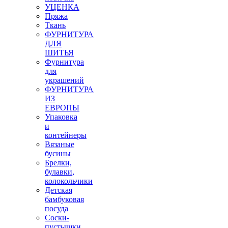
УЦЕНКА
Пряжа
Ткань
ФУРНИТУРА
ДЛЯ
ШИТЬЯ
Фурнитура
для
украшений
ФУРНИТУРА
ИЗ
ЕВРОПЫ
Упаковка
и
контейнеры
Вязаные
бусины
Брелки,
булавки,
колокольчики
Детская
бамбуковая
посуда
Соски-
пустышки