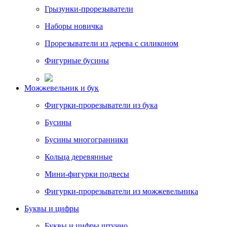
Грызунки-прорезыватели
Наборы новичка
Прорезыватели из дерева с силиконом
Фигурные бусины
Можжевельник и бук
Фигурки-прорезыватели из бука
Бусины
Бусины многогранники
Кольца деревянные
Мини-фигурки подвесы
Фигурки-прорезыватели из можжевельника
Буквы и цифры
Буквы и цифры штучно