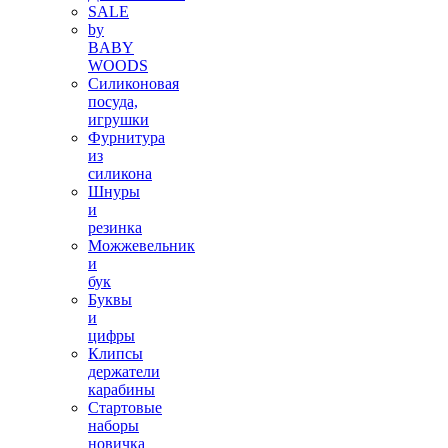
SALE
by
BABY
WOODS
Силиконовая
посуда,
игрушки
Фурнитура
из
силикона
Шнуры
и
резинка
Можжевельник
и
бук
Буквы
и
цифры
Клипсы
держатели
карабины
Стартовые
наборы
новичка