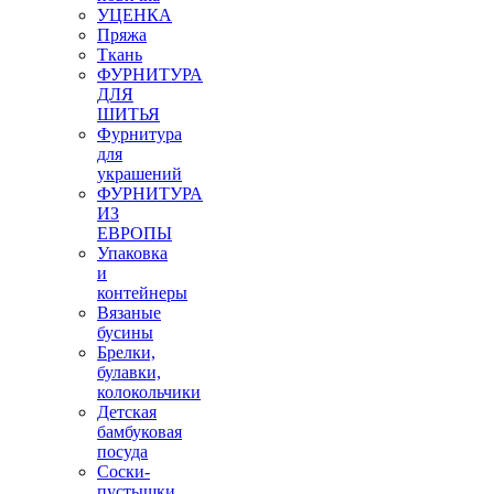
УЦЕНКА
Пряжа
Ткань
ФУРНИТУРА
ДЛЯ
ШИТЬЯ
Фурнитура
для
украшений
ФУРНИТУРА
ИЗ
ЕВРОПЫ
Упаковка
и
контейнеры
Вязаные
бусины
Брелки,
булавки,
колокольчики
Детская
бамбуковая
посуда
Соски-
пустышки