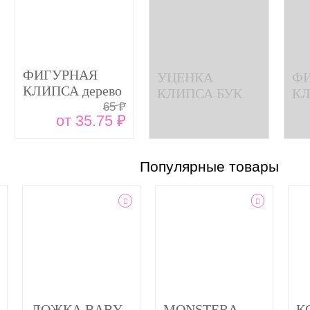
ФИГУРНАЯ
УЦЕНКА
Ф
КЛИПСА дерево
КЛИПСА БУК
КЛ
бук без покрытия
65 ₽
российское
Р
от 35.75 ₽
производство
де
Популярные товары
ЛОЖКА BABY
MONSTERA
К