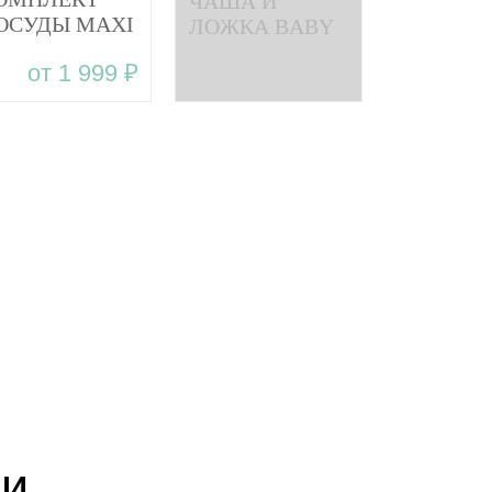
ЧАША И
ОСУДЫ MAXI
ЛОЖКА BABY
ABY WOODS
WOODS
от 1 999 ₽
комплект
посуды из
силикона
ии