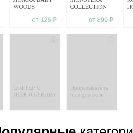
WOODS
COLLECTION
П
столовый
BABY WOODS
B
от 126 ₽
от 899 ₽
прибор из
тарелка с
силикона
ложкой из
силикона
СОРТЕР С
Прорезыватель
ЛОЖКОЙ BABY
на держателе
WOODS в
LEMON BABY
дизайнерском
WOODS
пакете
Популярные
категор