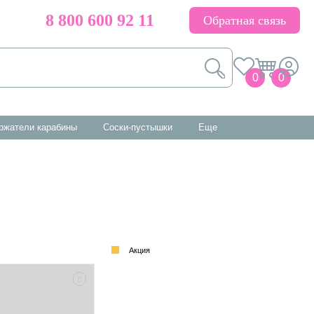
8 800 600 92 11
Обратная связь
0
0
ержатели карабины
соски-пустышки
еще
Акция