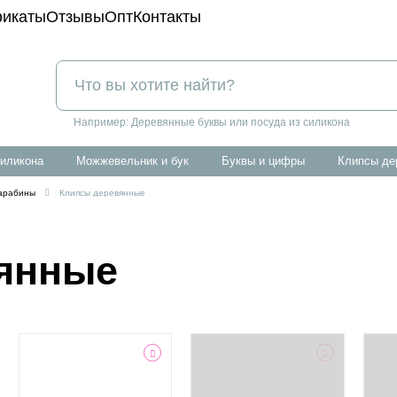
икаты
Отзывы
Опт
Контакты
Например:
Деревянные буквы или посуда из силикона
силикона
можжевельник и бук
буквы и цифры
клипсы д
карабины
Клипсы деревянные
янные