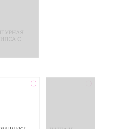
ИГУРНАЯ
ИПСА С
ИСУНКОМ
рево бук
ОМПЛЕКТ